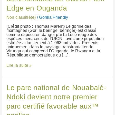
étendu
aux
Edge en Ouganda
communautés
de
Non classifié(e)
/
Gorilla Friendly
Bwindi
Park
(Crédit photo : Thomas Marent) Le gorille des
Edge
montagnes (Gorille beringei beringei) est classé
en
comme espèce en danger par la Liste rouge des
Ouganda
espèces menacées de l’UICN , avec une population
estimée actuellement à 1 063 individus. Présents
uniquement dans le paysage transfrontalier de
Virunga qui comprend l’Ouganda, le Rwanda et la
République démocratique du […]
Lire la suite »
Le
Le parc national de Nouabalé-
parc
national
Ndoki devient notre premier
de
Nouabalé-
parc certifié favorable aux™
Ndoki
devient
notre