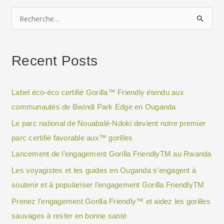
R
e
c
Recent Posts
h
e
Label éco-éco certifié Gorilla™ Friendly étendu aux
r
communautés de Bwindi Park Edge en Ouganda
c
h
Le parc national de Nouabalé-Ndoki devient notre premier
e
parc certifié favorable aux™ gorilles
r
Lancement de l’engagement Gorilla FriendlyTM au Rwanda
Les voyagistes et les guides en Ouganda s’engagent à
:
soutenir et à populariser l’engagement Gorilla FriendlyTM
Prenez l’engagement Gorilla Friendly™ et aidez les gorilles
sauvages à rester en bonne santé