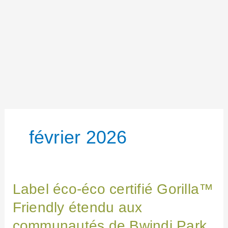
février 2026
Label
Label éco-éco certifié Gorilla™
éco-
éco
Friendly étendu aux
certifié
Gorilla™
communautés de Bwindi Park
Friendly