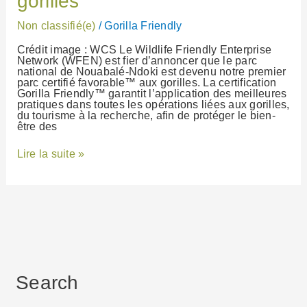
gorilles
premier
parc
Non classifié(e)
/
Gorilla Friendly
certifié
favorable
Crédit image : WCS Le Wildlife Friendly Enterprise
aux™
Network (WFEN) est fier d’annoncer que le parc
gorilles
national de Nouabalé-Ndoki est devenu notre premier
parc certifié favorable™ aux gorilles. La certification
Gorilla Friendly™ garantit l’application des meilleures
pratiques dans toutes les opérations liées aux gorilles,
du tourisme à la recherche, afin de protéger le bien-
être des
Lire la suite »
Search